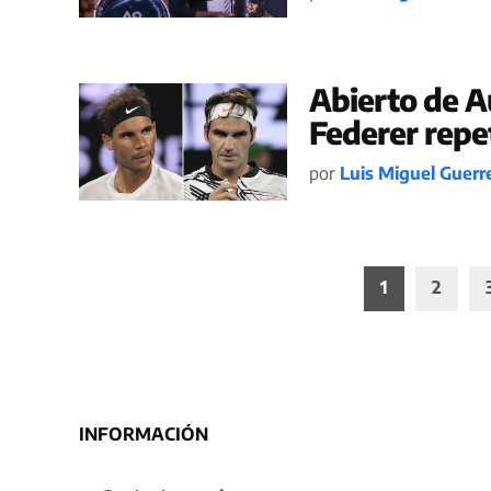
Abierto de A
Federer repet
por
Luis Miguel Guerr
Paginación
1
2
de
entradas
INFORMACIÓN