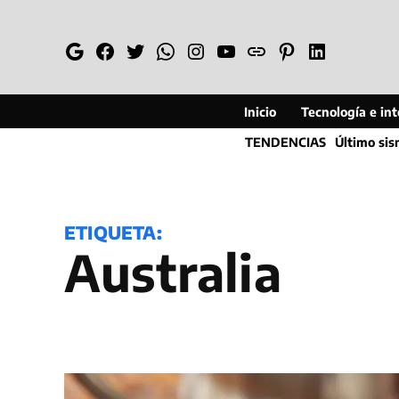
Saltar
al
Google
Facebook
Twitter
Whatsapp
Instagram
YouTube
Web
Pinterest
Linkedin
contenido
Inicio
Tecnología e inte
TENDENCIAS
Último si
ETIQUETA:
Australia