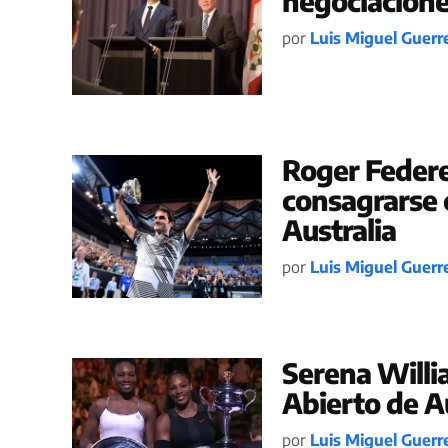
negociaciones
por
Luis Miguel Guerr
Roger Federe
consagrarse 
Australia
por
Luis Miguel Guerr
Serena Willi
Abierto de A
por
Luis Miguel Guerr