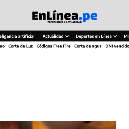
ligencia artificial
Actualidad
Deportes en Línea
Mi
Open
Open
smo
Corte de Luz
Códigos Free Fire
Corte de agua
DNI vencid
dropdown
dropdo
menu
menu