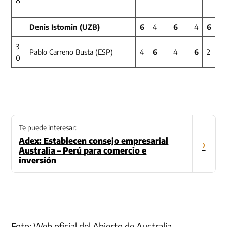
8
Denis Istomin (UZB)
6
4
6
4
6
3
Pablo Carreno Busta (ESP)
4
6
4
6
2
0
Te puede interesar:
Adex: Establecen consejo empresarial
›
Australia – Perú para comercio e
inversión
Foto: Web oficial del Abierto de
Australia
.