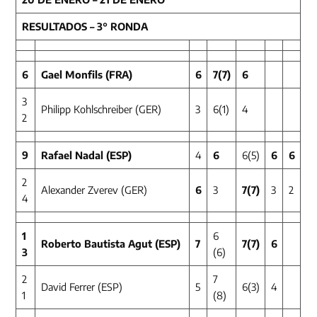
RESULTADOS – 3° RONDA
6
Gael Monfils (FRA)
6
7
(7)
6
3
Philipp Kohlschreiber (GER)
3
6(1)
4
2
9
Rafael Nadal (ESP)
4
6
6(5)
6
6
2
Alexander Zverev (GER)
6
3
7(7)
3
2
4
1
6
Roberto Bautista Agut (ESP)
7
7
(7)
6
3
(6)
2
7
David Ferrer (ESP)
5
6(3)
4
1
(8)