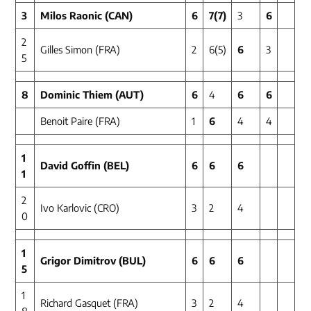
3
Milos Raonic (CAN)
6
7
(7)
3
6
2
Gilles Simon (FRA)
2
6(5)
6
3
5
8
Dominic Thiem (AUT)
6
4
6
6
Benoit Paire (FRA)
1
6
4
4
1
David Goffin (BEL)
6
6
6
1
2
Ivo Karlovic (CRO)
3
2
4
0
1
Grigor Dimitrov (BUL)
6
6
6
5
1
Richard Gasquet (FRA)
3
2
4