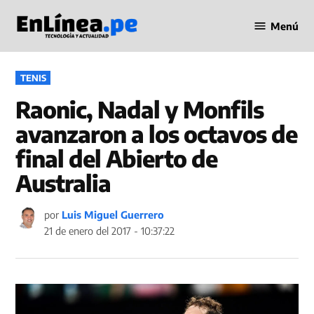
Saltar
Menú
al
Periodismo
contenido
en Línea
PUBLICADO
TENIS
EN
Raonic, Nadal y Monfils
avanzaron a los octavos de
final del Abierto de
Australia
por
Luis Miguel Guerrero
21 de enero del 2017 - 10:37:22