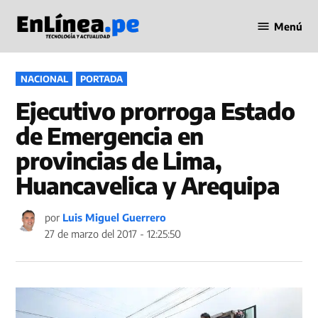
Saltar
Menú
al
Periodismo
contenido
en Línea
PUBLICADO
NACIONAL
PORTADA
EN
Ejecutivo prorroga Estado
de Emergencia en
provincias de Lima,
Huancavelica y Arequipa
por
Luis Miguel Guerrero
27 de marzo del 2017 - 12:25:50