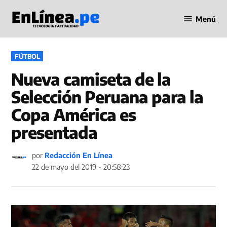
Saltar
Menú
al
Periodismo
contenido
en Línea
PUBLICADO
FÚTBOL
EN
Nueva camiseta de la
Selección Peruana para la
Copa América es
presentada
por
Redacción En Línea
22 de mayo del 2019 - 20:58:23