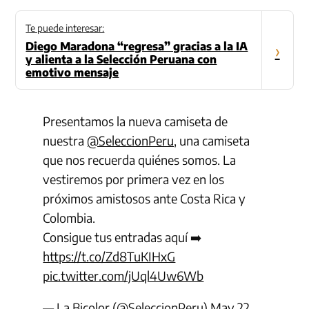
Te puede interesar:
Diego Maradona “regresa” gracias a la IA
›
y alienta a la Selección Peruana con
emotivo mensaje
Presentamos la nueva camiseta de
nuestra
@SeleccionPeru
, una camiseta
que nos recuerda quiénes somos. La
vestiremos por primera vez en los
próximos amistosos ante Costa Rica y
Colombia.
Consigue tus entradas aquí ➡️
https://t.co/Zd8TuKIHxG
pic.twitter.com/jUql4Uw6Wb
— La Bicolor (@SeleccionPeru)
May 22,