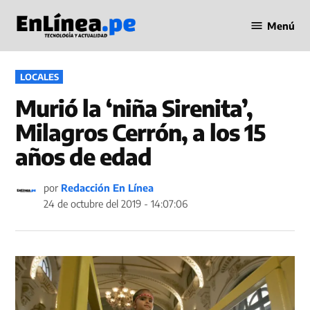
Saltar
Menú
al
Periodismo
contenido
en Línea
PUBLICADO
LOCALES
EN
Murió la ‘niña Sirenita’,
Milagros Cerrón, a los 15
años de edad
por
Redacción En Línea
24 de octubre del 2019 - 14:07:06