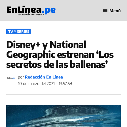
Saltar
Menú
al
Periodismo
contenido
en Línea
PUBLICADO
TV Y SERIES
EN
Disney+ y National
Geographic estrenan ‘Los
secretos de las ballenas’
por
Redacción En Línea
10 de marzo del 2021 - 13:57:59