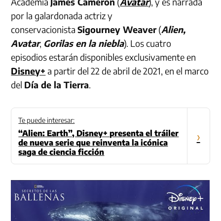
Academia
James Cameron
(
Avatar
), y es narrada
por la galardonada actriz y
conservacionista
Sigourney Weaver
(
Alien,
Avatar
,
Gorilas en la niebla
). Los cuatro
episodios estarán disponibles exclusivamente en
Disney+
a partir del 22 de abril de 2021, en el marco
del
Día de la Tierra
.
Te puede interesar:
“Alien: Earth”, Disney+ presenta el tráiler
›
de nueva serie que reinventa la icónica
saga de ciencia ficción