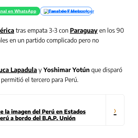
nal en WhatsApp
Canal de Facebook
érica
tras empata 3-3 con
Paraguay
en los 90
les en un partido complicado pero no
uca Lapadula
y
Yoshimar Yotún
que disparó
permitió el tercero para Perú.
›
 la imagen del Perú en Estados
erú a bordo del B.A.P. Unión