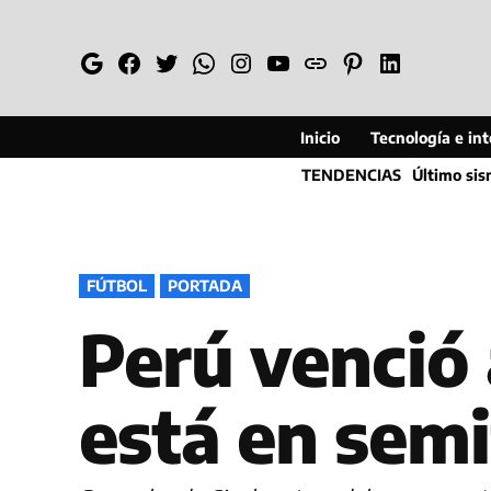
Saltar
al
Google
Facebook
Twitter
Whatsapp
Instagram
YouTube
Web
Pinterest
Linkedin
contenido
Inicio
Tecnología e inte
TENDENCIAS
Último si
PUBLICADO
FÚTBOL
PORTADA
EN
Perú venció
está en semi