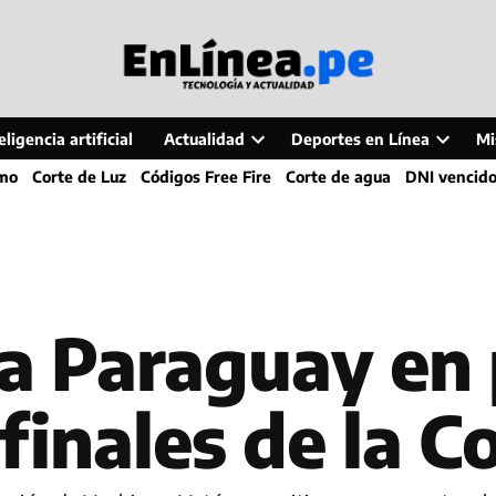
ligencia artificial
Actualidad
Deportes en Línea
Mi
Open
Open
smo
Corte de Luz
Códigos Free Fire
Corte de agua
DNI vencid
dropdown
dropdo
menu
menu
 a Paraguay en 
finales de la 