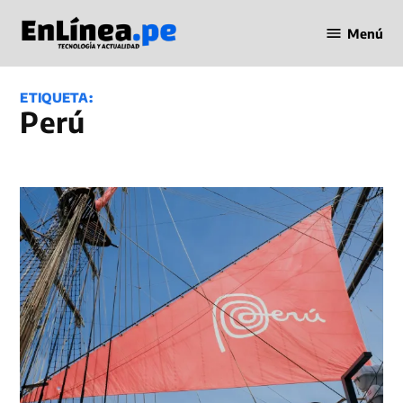
Saltar
Menú
al
Periodismo
contenido
en Línea
ETIQUETA:
Perú