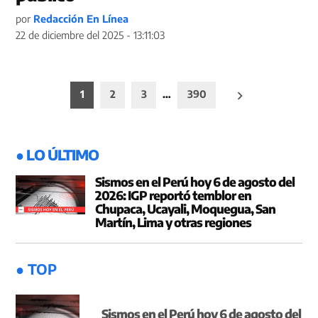
por
Redacción En Línea
22 de diciembre del 2025 - 13:11:03
Paginación
1
2
3
…
390
de
entradas
● LO ÚLTIMO
Sismos en el Perú hoy 6 de agosto del
2026: IGP reportó temblor en
Chupaca, Ucayali, Moquegua, San
Martín, Lima y otras regiones
● TOP
Sismos en el Perú hoy 6 de agosto del