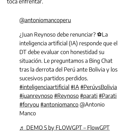
toca enfrentar.
@antoniomancoperu
¿Juan Reynoso debe renunciar? ⚽️La
inteligencia artificial (IA) responde que el
DT debe evaluar con honestidad su
situación. Le preguntamos a Bing Chat
tras la derrota del Perú ante Bolivia y los
sucesivos partidos perdidos.
#inteligenciaartificial
#IA
#PerúvsBolivia
#juanreynoso
#Reynoso
#parati
#Parati
#foryou
#antoniomanco
@Antonio
Manco
♬ DEMO 5 by FLOWGPT – FlowGPT