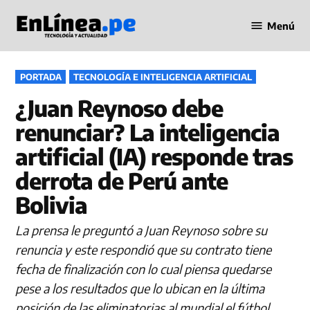
Saltar
Menú
al
Periodismo
contenido
en Línea
PUBLICADO
PORTADA
TECNOLOGÍA E INTELIGENCIA ARTIFICIAL
EN
¿Juan Reynoso debe
renunciar? La inteligencia
artificial (IA) responde tras
derrota de Perú ante
Bolivia
La prensa le preguntó a Juan Reynoso sobre su
renuncia y este respondió que su contrato tiene
fecha de finalización con lo cual piensa quedarse
pese a los resultados que lo ubican en la última
posición de las eliminatorias al mundial el fútbol.