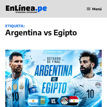
Saltar
Menú
al
Periodismo
contenido
en Línea
ETIQUETA:
Argentina vs Egipto