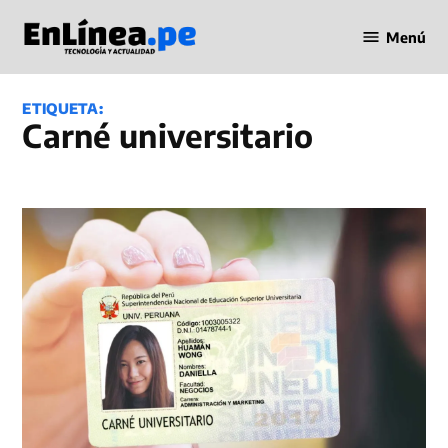
Saltar
Menú
al
Periodismo
contenido
en Línea
ETIQUETA:
carné universitario