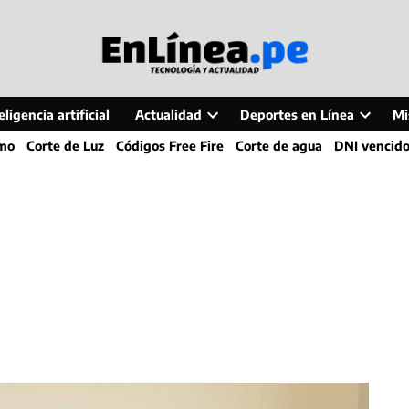
ligencia artificial
Actualidad
Deportes en Línea
Mi
Open
Open
smo
Corte de Luz
Códigos Free Fire
Corte de agua
DNI vencid
dropdown
dropdo
menu
menu