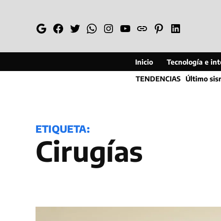
Saltar
al
Google
Facebook
Twitter
Whatsapp
Instagram
YouTube
Web
Pinterest
Linkedin
contenido
Inicio
Tecnología e inte
TENDENCIAS
Último si
ETIQUETA:
Cirugías