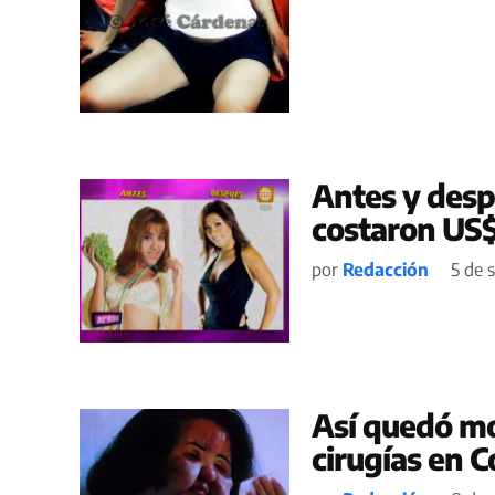
Antes y desp
costaron US$
por
Redacción
5 de 
Así quedó mod
cirugías en C