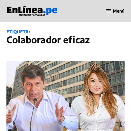
Saltar
Menú
al
Periodismo
contenido
en Línea
ETIQUETA:
Colaborador eficaz