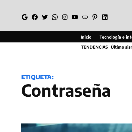
Saltar
al
Google
Facebook
Twitter
Whatsapp
Instagram
YouTube
Web
Pinterest
Linkedin
contenido
Inicio
Tecnología e inte
TENDENCIAS
Último si
ETIQUETA:
Contraseña