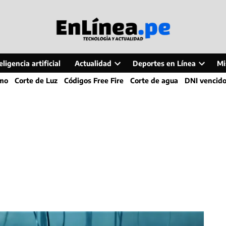
ligencia artificial
Actualidad
Deportes en Línea
Mi
Open
Open
smo
Corte de Luz
Códigos Free Fire
Corte de agua
DNI vencid
dropdown
dropdo
menu
menu