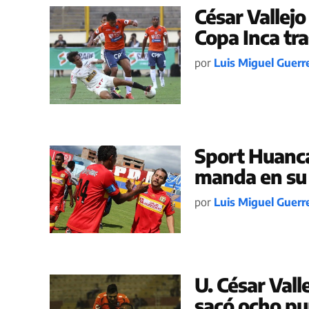
César Vallejo
Copa Inca tra
por
Luis Miguel Guerr
Sport Huanca
manda en su 
por
Luis Miguel Guerr
U. César Vall
sacó ocho pun