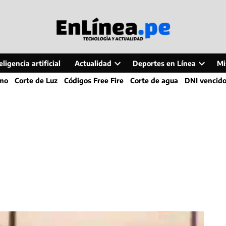
ligencia artificial
Actualidad
Deportes en Línea
Mi
Open
Open
smo
Corte de Luz
Códigos Free Fire
Corte de agua
DNI vencid
dropdown
dropdo
menu
menu