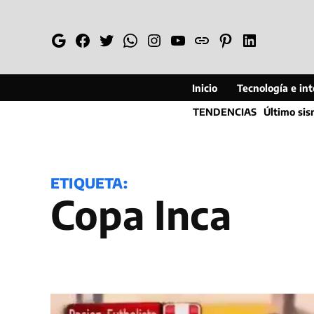
Saltar
al
Google
Facebook
Twitter
Whatsapp
Instagram
YouTube
Web
Pinterest
Linkedin
contenido
Inicio
Tecnología e inte
TENDENCIAS
Último si
ETIQUETA:
Copa Inca