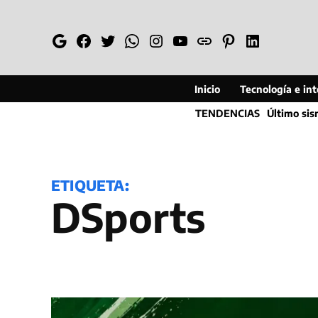
Saltar
al
Google
Facebook
Twitter
Whatsapp
Instagram
YouTube
Web
Pinterest
Linkedin
contenido
Inicio
Tecnología e inte
TENDENCIAS
Último si
ETIQUETA:
DSports