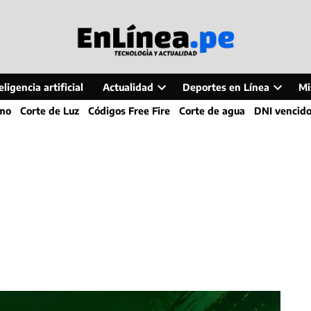
ligencia artificial
Actualidad
Deportes en Línea
Mi
Open
Open
smo
Corte de Luz
Códigos Free Fire
Corte de agua
DNI vencid
dropdown
dropdo
menu
menu