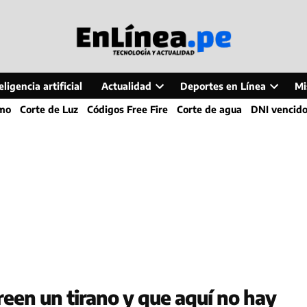
ligencia artificial
Actualidad
Deportes en Línea
Mi
Open
Open
smo
Corte de Luz
Códigos Free Fire
Corte de agua
DNI vencid
dropdown
dropdo
menu
menu
een un tirano y que aquí no hay