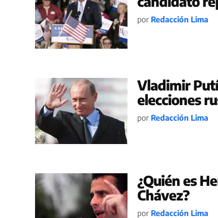
candidato re
por
Redacción Lima
Vladimir Put
elecciones r
por
Redacción Lima
¿Quién es Hen
Chávez?
por
Redacción Lima