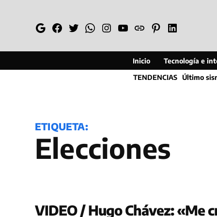
Saltar
al
Google
Facebook
Twitter
Whatsapp
Instagram
YouTube
Web
Pinterest
Linkedin
contenido
Inicio
Tecnología e inte
TENDENCIAS
Último si
ETIQUETA:
elecciones
VIDEO / Hugo Chávez: «Me cr