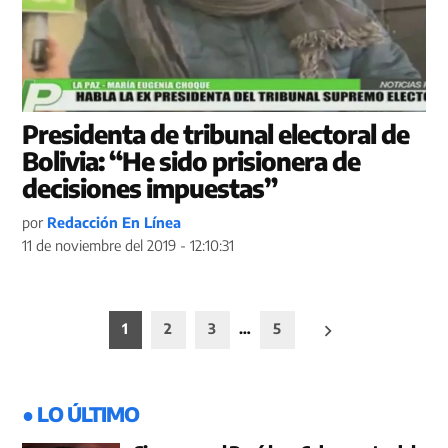
Presidenta de tribunal electoral de
Bolivia: “He sido prisionera de
decisiones impuestas”
por
Redacción En Línea
11 de noviembre del 2019 - 12:10:31
Paginación
1
2
3
…
5
de
entradas
● LO ÚLTIMO