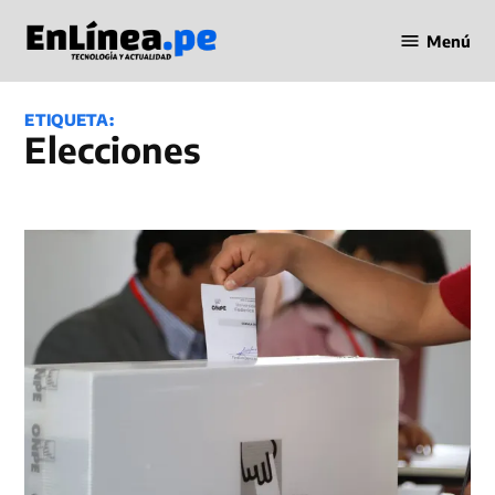
Saltar
Menú
al
Periodismo
contenido
en Línea
ETIQUETA:
elecciones