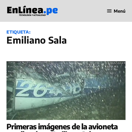
Saltar
Menú
al
Periodismo
contenido
en Línea
ETIQUETA:
Emiliano Sala
Primeras imágenes de la avioneta