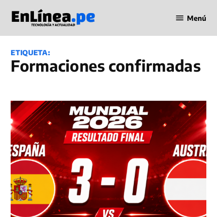
Saltar
Menú
al
Periodismo
contenido
en Línea
ETIQUETA:
formaciones confirmadas