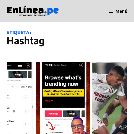
Saltar
Menú
al
Periodismo
contenido
en Línea
ETIQUETA:
hashtag