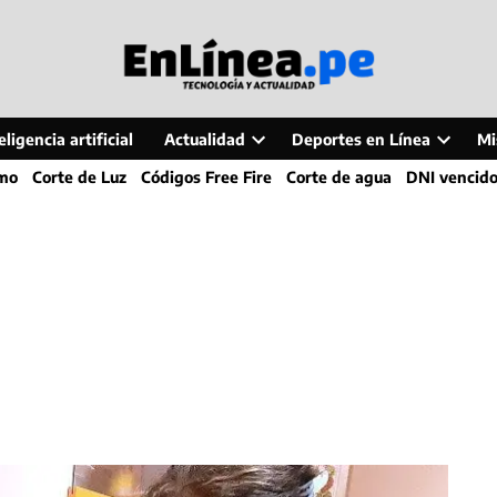
ligencia artificial
Actualidad
Deportes en Línea
Mi
Open
Open
smo
Corte de Luz
Códigos Free Fire
Corte de agua
DNI vencid
dropdown
dropdo
menu
menu