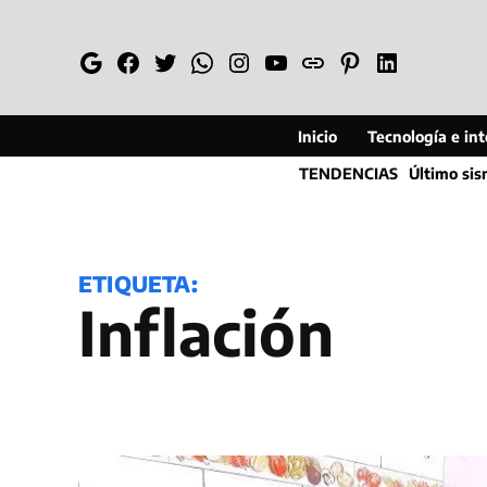
Saltar
al
Google
Facebook
Twitter
Whatsapp
Instagram
YouTube
Web
Pinterest
Linkedin
contenido
Inicio
Tecnología e inte
TENDENCIAS
Último si
ETIQUETA:
inflación