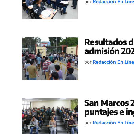
por
Redacción En Lín
Resultados 
admisión 202
por
Redacción En Lín
San Marcos 20
puntajes e i
por
Redacción En Lín