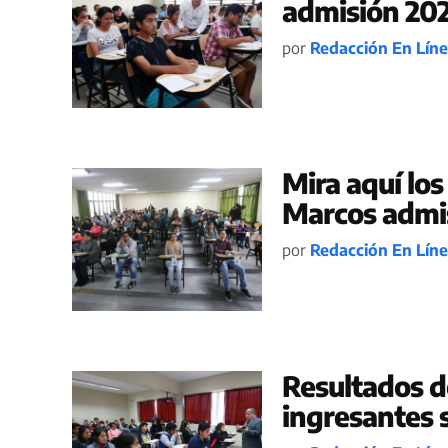
admisión 202
por
Redacción En Lín
Mira aquí lo
Marcos admi
por
Redacción En Lín
Resultados d
ingresantes 