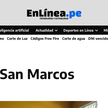
ligencia artificial
Actualidad
Deportes en Línea
Mi
Open
Open
smo
Corte de Luz
Códigos Free Fire
Corte de agua
DNI vencid
dropdown
dropdo
menu
menu
a San Marcos