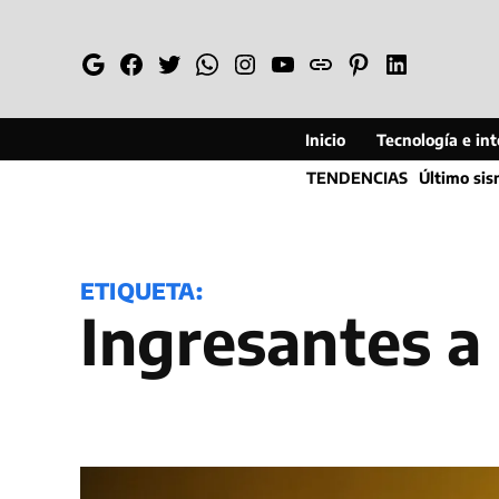
Saltar
al
Google
Facebook
Twitter
Whatsapp
Instagram
YouTube
Web
Pinterest
Linkedin
contenido
Inicio
Tecnología e inte
TENDENCIAS
Último si
ETIQUETA:
Ingresantes 