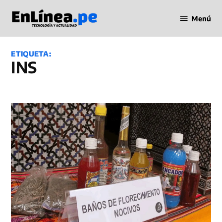
Saltar
Menú
al
Periodismo
contenido
en Línea
ETIQUETA:
INS