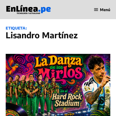
Saltar
Menú
al
Periodismo
contenido
en Línea
ETIQUETA:
Lisandro Martínez