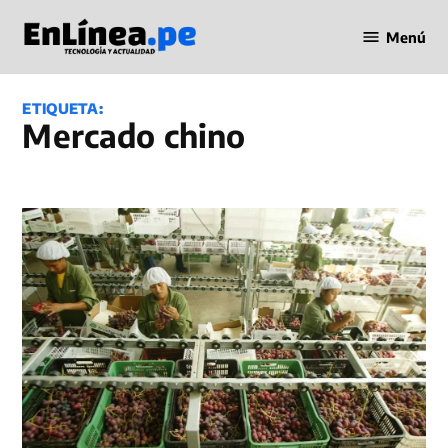
Saltar
Menú
al
Periodismo
contenido
en Línea
ETIQUETA:
mercado chino