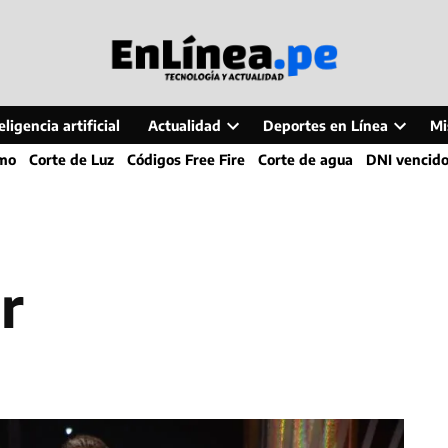
ligencia artificial
Actualidad
Deportes en Línea
Mi
Open
Open
smo
Corte de Luz
Códigos Free Fire
Corte de agua
DNI vencid
dropdown
dropdo
menu
menu
er