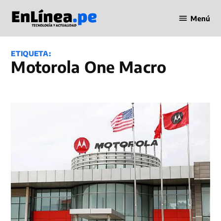
Saltar
Menú
al
Periodismo
contenido
en Línea
ETIQUETA:
Motorola One Macro