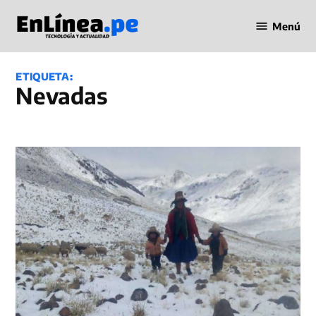
Saltar
Menú
al
Periodismo
contenido
en Línea
ETIQUETA:
Nevadas