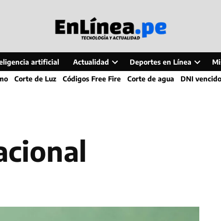
ligencia artificial
Actualidad
Deportes en Línea
Mi
Open
Open
smo
Corte de Luz
Códigos Free Fire
Corte de agua
DNI vencid
dropdown
dropdo
menu
menu
acional