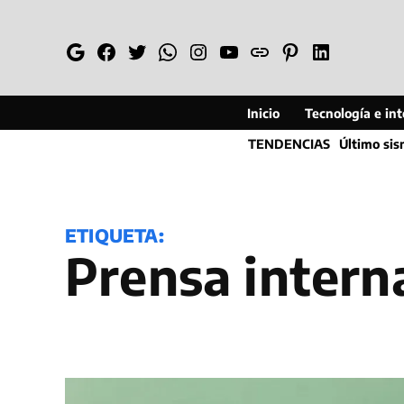
Saltar
al
Google
Facebook
Twitter
Whatsapp
Instagram
YouTube
Web
Pinterest
Linkedin
contenido
Inicio
Tecnología e inte
TENDENCIAS
Último si
ETIQUETA:
prensa intern