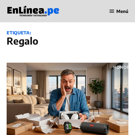
Saltar
Menú
al
Periodismo
contenido
en Línea
ETIQUETA:
Regalo