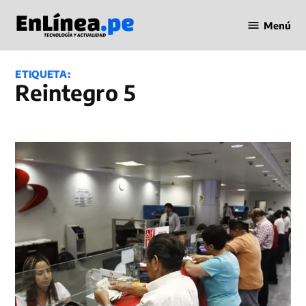
Saltar
Menú
al
Periodismo
contenido
en Línea
ETIQUETA:
reintegro 5