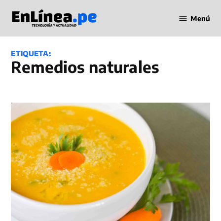
Saltar
Menú
al
Periodismo
contenido
en Línea
ETIQUETA:
remedios naturales