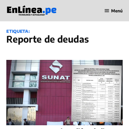
Saltar
Menú
al
Periodismo
contenido
en Línea
ETIQUETA:
reporte de deudas