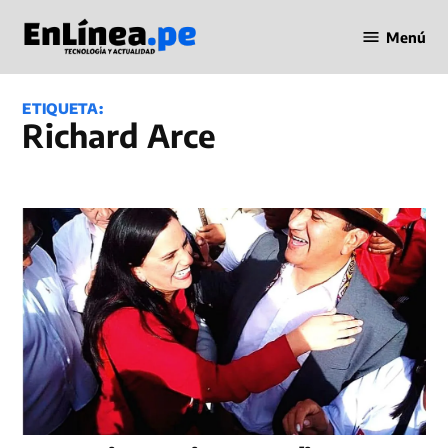
Saltar
Menú
al
Periodismo
contenido
en Línea
ETIQUETA:
Richard Arce