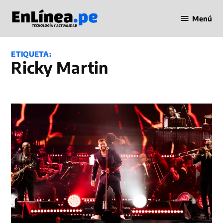
Saltar
Menú
al
Periodismo
contenido
en Línea
ETIQUETA:
Ricky Martin