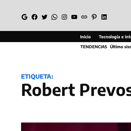
Saltar
al
Google
Facebook
Twitter
Whatsapp
Instagram
YouTube
Web
Pinterest
Linkedin
contenido
Inicio
Tecnología e inte
TENDENCIAS
Último si
ETIQUETA:
Robert Prevo