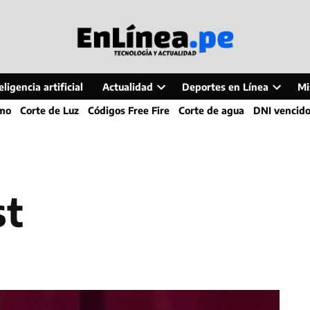
ligencia artificial
Actualidad
Deportes en Línea
Mi
Open
Open
smo
Corte de Luz
Códigos Free Fire
Corte de agua
DNI vencid
dropdown
dropdo
menu
menu
st