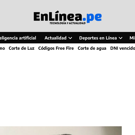
ligencia artificial
Actualidad
Deportes en Línea
Mi
Open
Open
smo
Corte de Luz
Códigos Free Fire
Corte de agua
DNI vencid
dropdown
dropdo
menu
menu