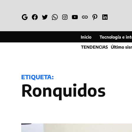
Saltar
al
Google
Facebook
Twitter
Whatsapp
Instagram
YouTube
Web
Pinterest
Linkedin
contenido
Inicio
Tecnología e inte
TENDENCIAS
Último si
ETIQUETA:
ronquidos