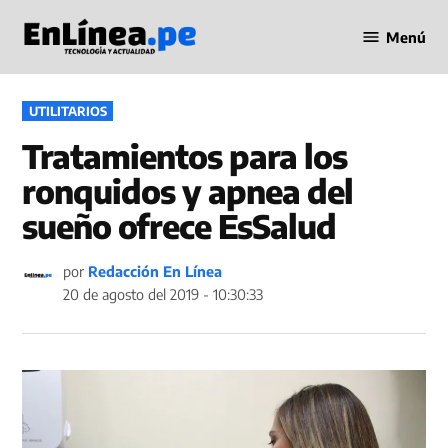
Saltar
Menú
al
Periodismo
contenido
en Línea
PUBLICADO
UTILITARIOS
EN
Tratamientos para los
ronquidos y apnea del
sueño ofrece EsSalud
por
Redacción En Línea
20 de agosto del 2019 - 10:30:33