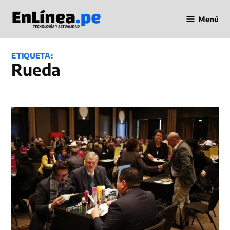
Saltar
Menú
al
Periodismo
contenido
en Línea
ETIQUETA:
Rueda