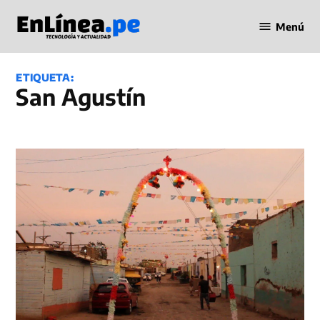
Saltar
Menú
al
Periodismo
contenido
en Línea
ETIQUETA:
San Agustín