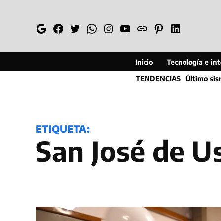
Saltar
al
Google
Facebook
Twitter
Whatsapp
Instagram
YouTube
Web
Pinterest
Linkedin
contenido
Inicio
Tecnología e inte
TENDENCIAS
Último si
ETIQUETA:
San José de U