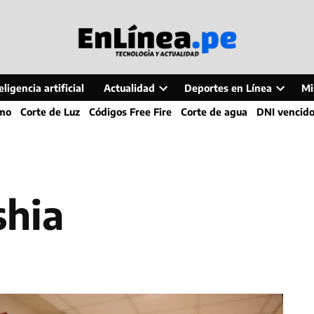
ligencia artificial
Actualidad
Deportes en Línea
Mi
Open
Open
smo
Corte de Luz
Códigos Free Fire
Corte de agua
DNI vencid
dropdown
dropdo
menu
menu
shia