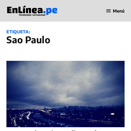
Saltar
Menú
al
Periodismo
contenido
en Línea
ETIQUETA:
Sao Paulo