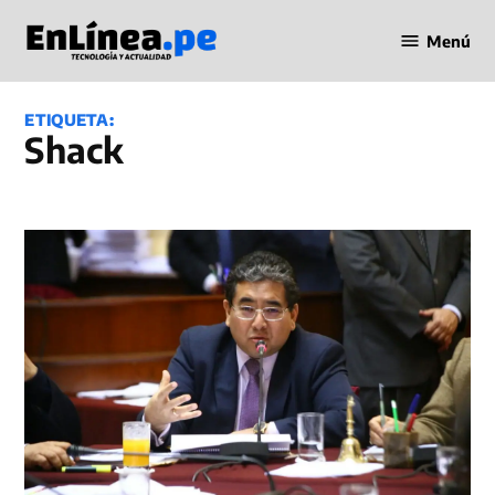
Saltar
Menú
al
Periodismo
contenido
en Línea
ETIQUETA:
Shack