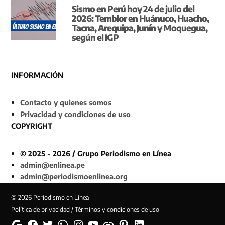
Sismo en Perú hoy 24 de julio del
2026: Temblor en Huánuco, Huacho,
Tacna, Arequipa, Junín y Moquegua,
según el IGP
INFORMACIÓN
Contacto y quienes somos
Privacidad y condiciones de uso
COPYRIGHT
© 2025 - 2026 / Grupo Periodismo en Línea
admin@enlinea.pe
admin@periodismoenlinea.org
© 2026 Periodismo en Línea
Política de privacidad / Términos y condiciones de uso
Google
Facebook
Twitter
Whatsapp
Instagram
YouTube
Web
Pinterest
Linkedin