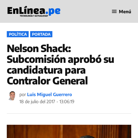
Saltar
Menú
al
Periodismo
contenido
en Línea
PUBLICADO
POLÍTICA
PORTADA
EN
Nelson Shack:
Subcomisión aprobó su
candidatura para
Contralor General
por
Luis Miguel Guerrero
18 de julio del 2017 - 13:06:19