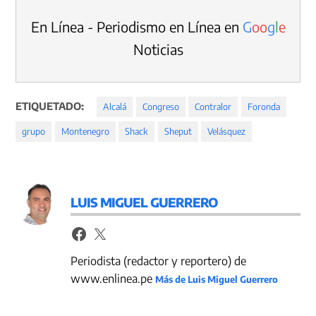
En Línea - Periodismo en Línea en
G
o
o
g
l
e
Noticias
ETIQUETADO:
Alcalá
Congreso
Contralor
Foronda
grupo
Montenegro
Shack
Sheput
Velásquez
LUIS MIGUEL GUERRERO
Periodista (redactor y reportero) de
www.enlinea.pe
Más de Luis Miguel Guerrero