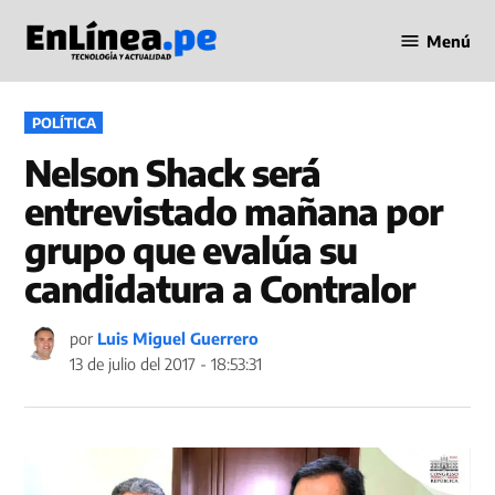
Saltar
Menú
al
Periodismo
contenido
en Línea
PUBLICADO
POLÍTICA
EN
Nelson Shack será
entrevistado mañana por
grupo que evalúa su
candidatura a Contralor
por
Luis Miguel Guerrero
13 de julio del 2017 - 18:53:31