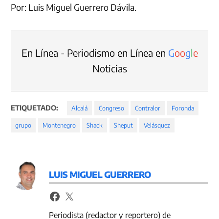
Por: Luis Miguel Guerrero Dávila.
En Línea - Periodismo en Línea en
G
o
o
g
l
e
Noticias
ETIQUETADO:
Alcalá
Congreso
Contralor
Foronda
grupo
Montenegro
Shack
Sheput
Velásquez
LUIS MIGUEL GUERRERO
Periodista (redactor y reportero) de