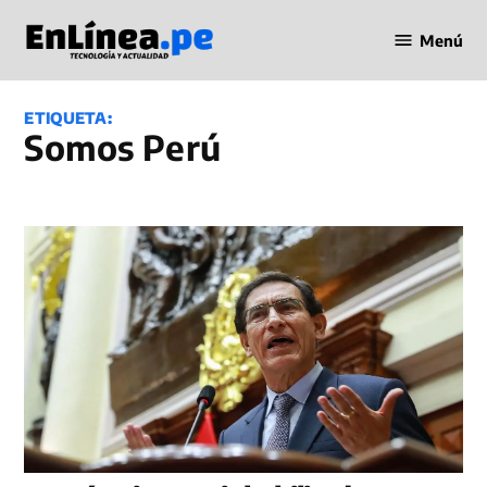
Saltar
Menú
al
Periodismo
contenido
en Línea
ETIQUETA:
Somos Perú