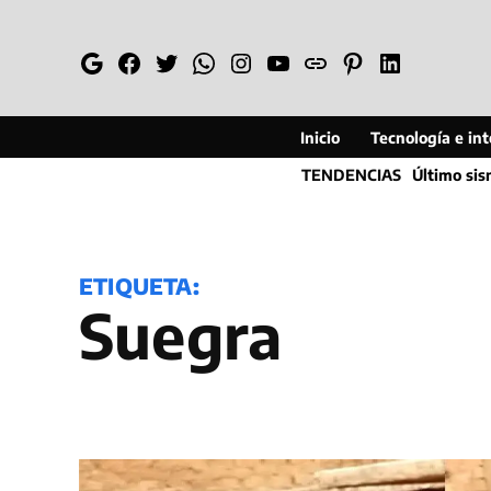
Saltar
al
Google
Facebook
Twitter
Whatsapp
Instagram
YouTube
Web
Pinterest
Linkedin
contenido
Inicio
Tecnología e inte
TENDENCIAS
Último si
ETIQUETA:
Suegra