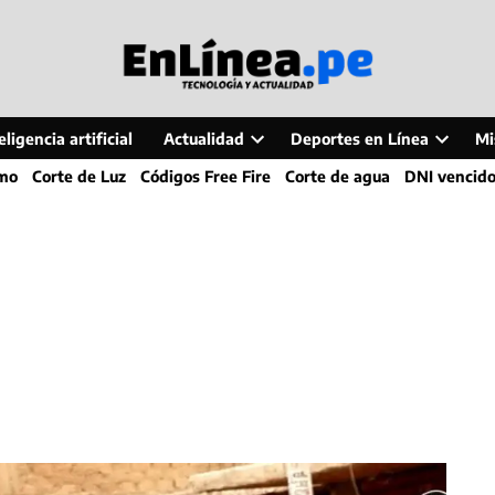
ligencia artificial
Actualidad
Deportes en Línea
Mi
Open
Open
smo
Corte de Luz
Códigos Free Fire
Corte de agua
DNI vencid
dropdown
dropdo
menu
menu