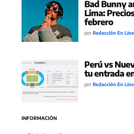
Bad Bunny a
Lima: Precios
febrero
por
Redacción En Lín
Perú vs Nuev
tu entrada en
por
Redacción En Lín
INFORMACIÓN