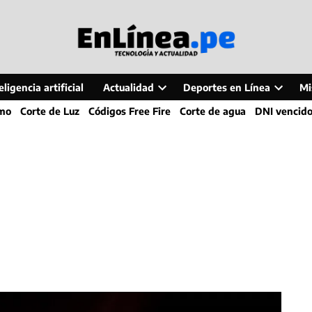
ligencia artificial
Actualidad
Deportes en Línea
Mi
Open
Open
smo
Corte de Luz
Códigos Free Fire
Corte de agua
DNI vencid
dropdown
dropdo
menu
menu