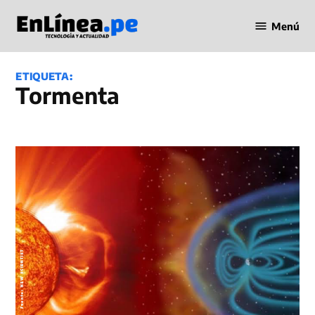
Saltar
Menú
al
Periodismo
contenido
en Línea
ETIQUETA:
Tormenta